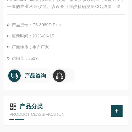
一体的专业科研仪器。该设备可同步精确测量CO₂浓度、温湿
度、光合有效辐射、气体流量及大气压力等关键环境参数，并自
动计算光合速率、蒸腾速率、气孔导度、胞间CO₂浓度、水分利
产品型号：FS-3080D Plus
用率等16项核心生理生态指标。
更新时间：2026-06-15
厂商性质：生产厂家
访问量：3539
产品咨询
产品分类
PRODUCT CLASSIFICATION