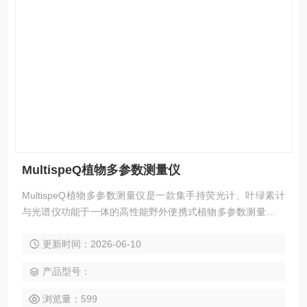
MultispeQ植物多参数测量仪
MultispeQ植物多参数测量仪是一款集手持荧光计、叶绿素计
与光谱仪功能于一体的高性能野外便携式植物多参数测量仪。
该仪器融合多光谱LED激发与宽波段光谱探测技术，可一次性
更新时间：2026-06-10
快速测量植物光合表型、叶绿素含量、光系统参数及多种环境
因子，并通过智能手机APP操控与云端数据平台实现测量流程
产品型号：
智能化与数据分析云端化。
浏览量：599