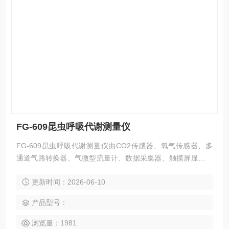
FG-609昆虫呼吸代谢测量仪
FG-609昆虫呼吸代谢测量仪由CO2传感器、氧气传感器、多
通道气路转换器、气微型流量计、数据采集器、触摸屏显示器
及呼吸室构成。仪器可以根据研究内容定制相应的测量系统，
更新时间：2026-06-10
可用于研究昆虫呼吸代谢，如昆虫生理学、昆虫生态学、病虫
害防治等，可根据试验要求定制单通道或多通道测量系统，同
产品型号：
时测定呼吸室内CO2、O2、RQ及H2O。
浏览量：1981