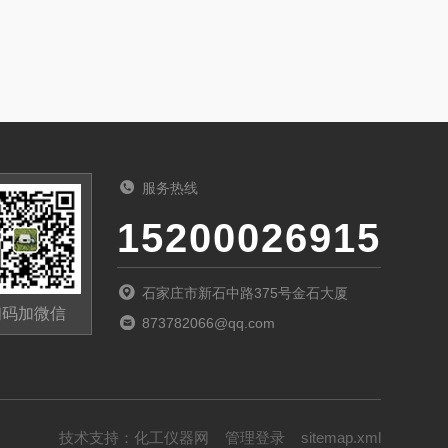
服务热线
15200026915
石家庄市新石中路375号金石大厦
扫码加微信
873782066@qq.com
技术支持：
化工仪器网
管理登录
sitemap.xml