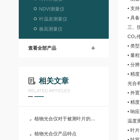
• 支
NDVI测量仪
• 
叶温差测量仪
三、
株高测量仪
CO₂
• 
查看全部产品
• 量程
• 分辨
• 精度
相关文章
光合
RELATED ARTICLES
• 外
• 精度：
• 响应
植物光合仪对于被测叶片的选择有何讲究？
温度
• 叶
植物光合仪产品特点
• 叶