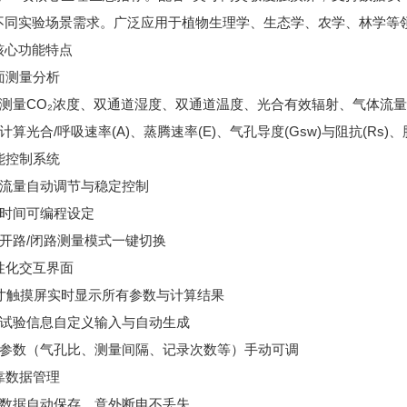
不同实验场景需求。广泛应用于植物生理学、生态学、农学、林学等
核心功能特点
全面测量分析
同步测量CO₂浓度、双通道湿度、双通道温度、光合有效辐射、气体流
时计算光合/呼吸速率(A)、蒸腾速率(E)、气孔导度(Gsw)与阻抗(Rs)、
智能控制系统
气体流量自动调节与稳定控制
量时间可编程设定
持开路/闭路测量模式一键切换
人性化交互界面
7英寸触摸屏实时显示所有参数与计算结果
支持试验信息自定义输入与自动生成
关键参数（气孔比、测量间隔、记录次数等）手动可调
可靠数据管理
测量数据自动保存，意外断电不丢失