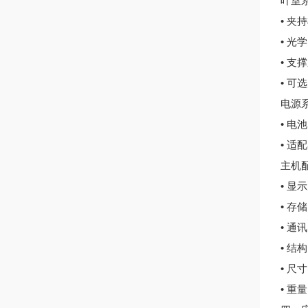
叶室
• 
• 
• 
• 可选
电源
• 电
• 适
主机
• 显
• 存
• 通
• 结
• 尺寸
• 重量