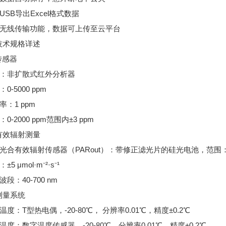
持USB导出Excel格式数据
具备无线传输功能，数据可上传至云平台
技术规格详述
传感器
类型：非扩散式红外分析器
：0-5000 ppm
率：1 ppm
：0-2000 ppm范围内±3 ppm
有效辐射测量
置光合有效辐射传感器（PARout）：带修正滤光片的硅光电池，范围：0–2500
±5 μmol·m⁻²·s⁻¹
波段：40-700 nm
测量系统
片温度：T型热电偶，-20-80℃， 分辨率0.01℃，精度±0.2℃
室温度：数字温度传感器，-20-80℃，分辨率0.01℃，精度±0.2℃