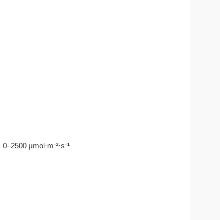
 μmol·m⁻²·s⁻¹