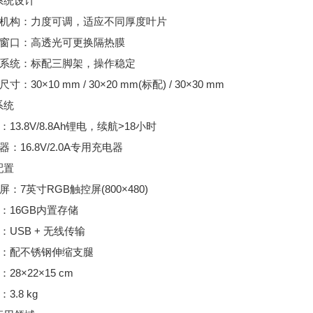
系统设计
夹持机构：力度可调，适应不同厚度叶片
光学窗口：高透光可更换隔热膜
支撑系统：标配三脚架，操作稳定
尺寸：30×10 mm / 30×20 mm(标配) / 30×30 mm
系统
池：13.8V/8.8Ah锂电，续航>18小时
配器：16.8V/2.0A专用充电器
配置
示屏：7英寸RGB触控屏(800×480)
储：16GB内置存储
讯：USB + 无线传输
构：配不锈钢伸缩支腿
：28×22×15 cm
：3.8 kg