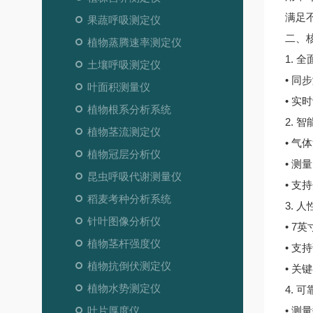
满足
果蔬呼吸测定仪
二、
植物蒸腾速率测定仪
1. 
土壤呼吸测定仪
• 
叶面积测量仪
• 实
植物根系分析系统
2. 
植物茎流测定仪
• 
植物冠层分析仪
• 测
昆虫呼吸代谢测量仪
• 支
稻麦考种分析系统
3. 
针叶图像分析仪
• 
植物茎杆强度仪
• 
植物抗倒伏测定仪
• 
植物水势测定仪
4. 
叶片厚度仪
• 