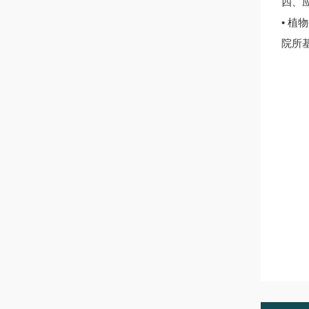
四、
• 植
院所