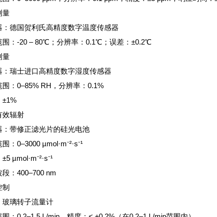
测量
器：德国贺利氏高精度数字温度传感器
围：-20 – 80℃；分辨率：0.1℃；误差：±0.2℃
测量
器：瑞士进口高精度数字湿度传感器
围：0–85% RH，分辨率：0.1%
±1%
有效辐射
器：带修正滤光片的硅光电池
：0–3000 µmol·m⁻²·s⁻¹
5 µmol·m⁻²·s⁻¹
段：400–700 nm
控制
：玻璃转子流量计
：0.2–1.5 L/min，精度：< ±0.2%（在0.2–1 L/min范围内）