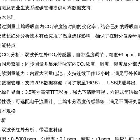
监测及农业生态系统碳管理提供可靠数据支持。
技术原理
通过测量土壤呼吸室内CO₂浓度随时间的变化率，结合已知的呼吸室
双波长红外分析技术有效克服了温度漂移影响，确保了在野外复杂环
功能特点
CO₂分析：双波长红外CO₂传感器，自带温度调节，精度±3 ppm，
数同步监测：同步测量并显示呼吸室内CO₂浓度、温度、湿度及外部光
连续测量能力：内置大容量电池，支持连续工作12小时，满足野外长
的数据管理：支持2GB数据存储（可扩展至16GB），USB快速导出
化操作界面：3.5英寸高清TFT彩屏，强光下清晰可视，六键式简洁操
展性强：可选配电子流量计、土壤水分温度传感器等，满足不同研究
技术规格
分析
：双波长红外分析，带温度补偿
围：0–5000 ppm，分辨率：0.1 ppm，精度：±3 ppm，响应时间：