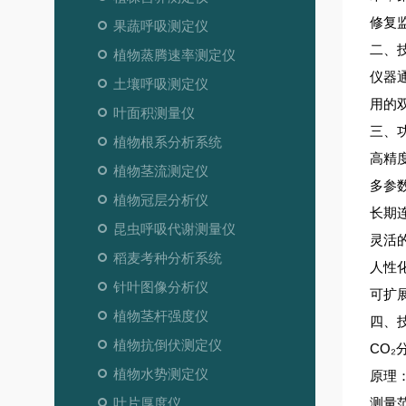
修复
果蔬呼吸测定仪
二、
植物蒸腾速率测定仪
仪器
土壤呼吸测定仪
用的
叶面积测量仪
三、
植物根系分析系统
高精度
植物茎流测定仪
多参
植物冠层分析仪
长期
昆虫呼吸代谢测量仪
灵活
稻麦考种分析系统
人性
针叶图像分析仪
可扩
植物茎杆强度仪
四、
植物抗倒伏测定仪
CO₂
植物水势测定仪
原理
叶片厚度仪
测量范