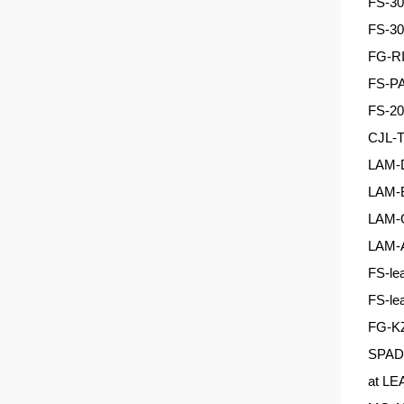
FS-
FS-
FG-
FS-
FS-
CJL
LAM
LAM
LAM
LAM
FS-
FS-
FG-
SPAD
at L