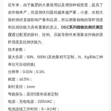
近年来，由于氮肥的大量使用以及增加种植密度，提高了
农作物单产，但是倒伏问题却越来越严重，小麦、水稻大
面积倒伏直接影响产量和品质，所以测量植物的茎秆强度
和抗倒伏能力具有重要的意义。
DDZ系列
植物抗倒伏测定
仪
通过配置的探针、拉钩、压板等附件来测量农作物的茎
秆强度及抗倒伏能力。
技术参数：
最大负荷：50N、500N (其他量程可定制，N、Kg和ib三种
单位可自动转换)
分辨率：0.01N；0.1N.
精度：±0.5%；
刺针直径：1mm
弯曲探头：直径5厘米或者定制
电源：充电电源：220V/AC；
电池连续工作时间：6～8小时；