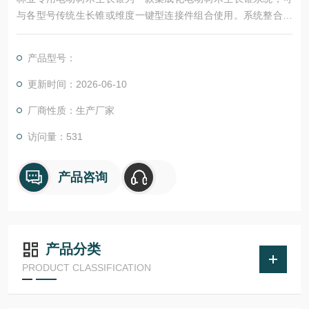
与各型号传统生长锥或维度一键型连接件组合使用。系统整合直
流减速电机、转速调节器、六脚变向器、动力锂电池组及水平助
力握把，支持对多种材质树木的不同部位进行自动化树芯钻取与
产品型号：
提取作业。
更新时间：2026-06-10
厂商性质：生产厂家
访问量：531
产品咨询
产品分类
PRODUCT CLASSIFICATION