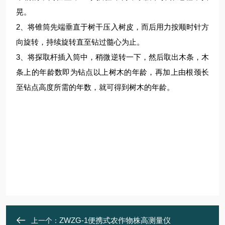
晃。
2、将锥筒先端垂直于树干压入树皮，而后用力按顺时针方
向旋转，持续旋转直至钻过髓心为止。
3、将探取杆插入筒中，稍微逆转一下，然后取出木条，木
条上的年龄数即为钻点以上树木的年龄，再加上由根颈长
至钻点高度所需的年数，就可得到树木的年龄。
ZWZG-1便携式农作物株高测量仪
上一个：