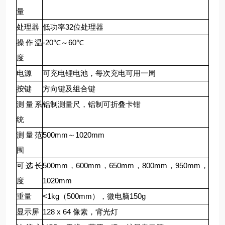
量
处理器
低功率32位处理器
操作温
-20℃～60℃
度
电源
可充电锂电池，每次充电可用一周
按键
方向键及组合键
测量系
铝制测量尺，铝制可折叠卡钳
统
测量范
500mm～1020mm
围
可选长
500mm，600mm，650mm，800mm，950mm，
度
1020mm
重量
<1kg（500mm），微电脑150g
显示屏
128 x 64 像素，背光灯