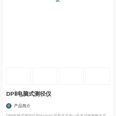
DPⅡ电脑式测径仪
产品简介
DPⅡ电脑式测径仪是Haglof公司新生产的一款多功能测树卡尺，