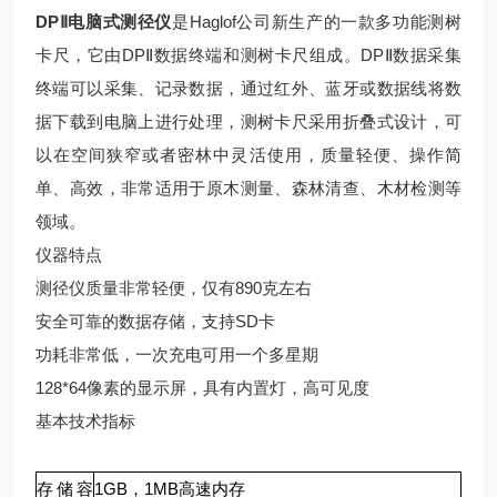
DPⅡ电脑式测径仪
是Haglof公司新生产的一款多功能测树
卡尺，它由DPⅡ数据终端和测树卡尺组成。DPⅡ数据采集
终端可以采集、记录数据，通过红外、蓝牙或数据线将数
据下载到电脑上进行处理，测树卡尺采用折叠式设计，可
以在空间狭窄或者密林中灵活使用，质量轻便、操作简
单、高效，非常适用于原木测量、森林清查、木材检测等
领域。
仪器特点
测径仪质量非常轻便，仅有890克左右
安全可靠的数据存储，支持SD卡
功耗非常低，一次充电可用一个多星期
128*64像素的显示屏，具有内置灯，高可见度
基本技术指标
存储容
1GB，1MB高速内存