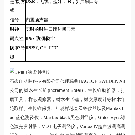
连接方
USB，无线，蓝牙，IR，扩展串口等
式
信号
内置扬声器
时钟
实时的时钟日期时间显示
耐久性
IP67 防潮/防尘
防护等
IPP67, CE, FCC
级
石家庄泛胜科技有限公司代理瑞典HAGLOF SWEDEN AB
公司的树木生长锥(Increment Borer)，生长锥助推器，打
磨工具，样芯观察器，树木生长锤，树皮厚度计等树木年
轮取样、生长锥保养、年轮样芯查看等仪器以及Mantax bl
ue 蓝色测径仪，Mantax black黑色测径仪，Gator Eyes绿
色激光发射器，MD II电子测径仪，Vertex IV超声波测高测