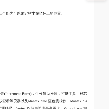
从三个距离可以确定树木在坐标上的位置。
。
Increment Borer)，生长锥助推器，打磨工具，样芯
及Mantax blue 蓝色测径仪，Mantax bla
尺，Vertex IV超声波测高测距仪，Vertex Laser 激