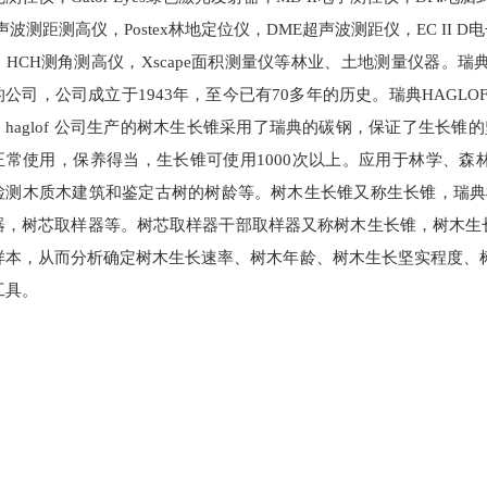
声波测距测高仪，Postex林地定位仪，DME超声波测距仪，EC II D
HCH测角测高仪，Xscape面积测量仪等林业、土地测量仪器。瑞典HA
公司，公司成立于1943年，至今已有70多年的历史。瑞典HAGLOF
haglof 公司生产的树木生长锥采用了瑞典的碳钢，保证了生长锥的
正常使用，保养得当，生长锥可使用1000次以上。应用于林学、
测木质木建筑和鉴定古树的树龄等。树木生长锥又称生长锥，瑞典树木生长
器，树芯取样器等。树芯取样器干部取样器又称树木生长锥，树木生
样本，从而分析确定树木生长速率、树木年龄、树木生长坚实程度、
工具。