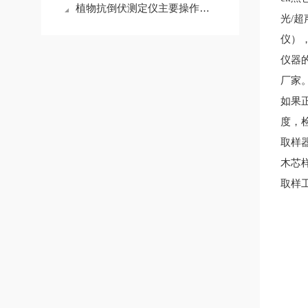
植物抗倒伏测定仪主要操作方法请知悉！
光/超
仪），
仪器的
厂家。
如果
度，检
取样
木芯
取样