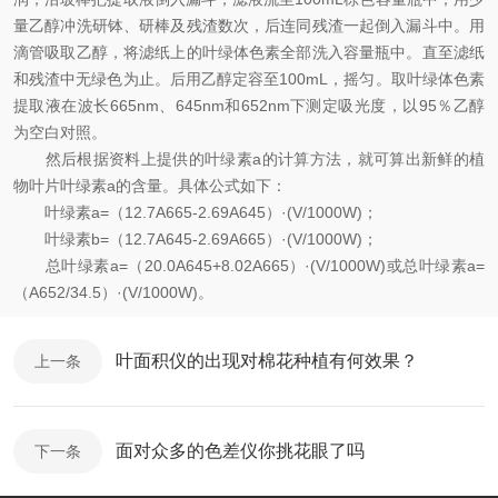
量乙醇冲洗研钵、研棒及残渣数次，后连同残渣一起倒入漏斗中。用
滴管吸取乙醇，将滤纸上的叶绿体色素全部洗入容量瓶中。直至滤纸
和残渣中无绿色为止。后用乙醇定容至100mL，摇匀。取叶绿体色素
提取液在波长665nm、645nm和652nm下测定吸光度，以95％乙醇
为空白对照。
然后根据资料上提供的叶绿素a的计算方法，就可算出新鲜的植
物叶片叶绿素a的含量。具体公式如下：
叶绿素a=（12.7A665-2.69A645）·(V/1000W)；
叶绿素b=（12.7A645-2.69A665）·(V/1000W)；
总叶绿素a=（20.0A645+8.02A665）·(V/1000W)或总叶绿素a=
（A652/34.5）·(V/1000W)。
叶面积仪的出现对棉花种植有何效果？
上一条
面对众多的色差仪你挑花眼了吗
下一条