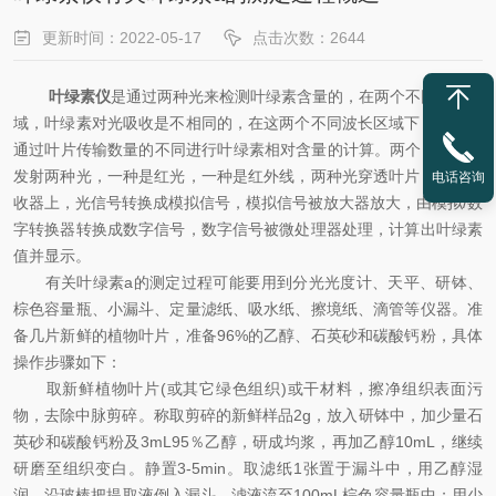
更新时间：2022-05-17
点击次数：2644
叶绿素仪
是通过两种光来检测叶绿素含量的，在两个不同波长区
域，叶绿素对光吸收是不相同的，在这两个不同波长区域下，根据光
通过叶片传输数量的不同进行叶绿素相对含量的计算。两个LED光源
发射两种光，一种是红光，一种是红外线，两种光穿透叶片，打到接
电话咨询
收器上，光信号转换成模拟信号，模拟信号被放大器放大，由模拟/数
字转换器转换成数字信号，数字信号被微处理器处理，计算出叶绿素
值并显示。
有关叶绿素a的测定过程可能要用到分光光度计、天平、研钵、
棕色容量瓶、小漏斗、定量滤纸、吸水纸、擦境纸、滴管等仪器。准
备几片新鲜的植物叶片，准备96%的乙醇、石英砂和碳酸钙粉，具体
操作步骤如下：
取新鲜植物叶片(或其它绿色组织)或干材料，擦净组织表面污
物，去除中脉剪碎。称取剪碎的新鲜样品2g，放入研钵中，加少量石
英砂和碳酸钙粉及3mL95％乙醇，研成均浆，再加乙醇10mL，继续
研磨至组织变白。静置3-5min。取滤纸1张置于漏斗中，用乙醇湿
润，沿玻棒把提取液倒入漏斗，滤液流至100mL棕色容量瓶中；用少