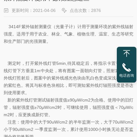
更新时间：2021-04-06
点击次数：2876
3414F紫外辐射测量仪（光量子计）计用于测量环境的紫外线辐射
强度。适用于用于农业、林业、气象、植物生理、温室、生态等研究
和生产部门的光强测量。
测定时，打开紫外线灯管5min,待其稳定后，将指示卡置于距紫外
线灯管下方垂直1m中央处，将有图案一面朝向灯管，照射1min。紫
电话咨询
外线灯照射后，图案中的紫外线感光色块由乳白色变成深浅程度不同
的紫红色。将其与标准色块相比，即可测知紫外线灯辐照强度是否达
到使用要求。
新的紫外线灯管测试辐射强度值≥90μW/cm2为合格。使用中的旧灯
管，辐射强度值≥70μW/cm2时，可继续使用，辐照强度值＜70μW/c
m2时，应更换成新灯管。
注意：使用中的大于90uW/cm2 的半年监测一次，大于70uW/cm2
小于90uW/cm2 一季度监测一次，累计使用1000小时换无论是否监
测合格均换新管。