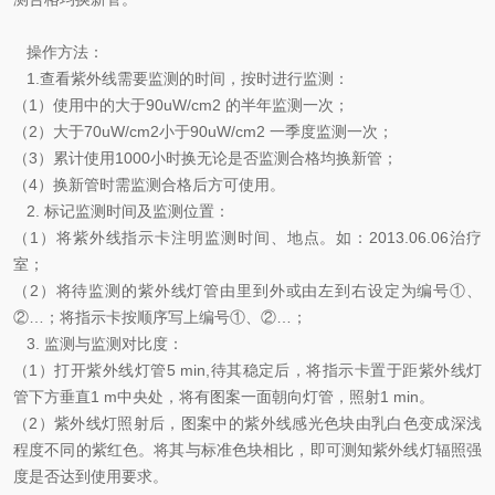
操作方法：
1.查看紫外线需要监测的时间，按时进行监测：
（1）使用中的大于90uW/cm2 的半年监测一次；
（2）大于70uW/cm2小于90uW/cm2 一季度监测一次；
（3）累计使用1000小时换无论是否监测合格均换新管；
（4）换新管时需监测合格后方可使用。
2. 标记监测时间及监测位置：
（1）将紫外线指示卡注明监测时间、地点。如：2013.06.06治疗
室；
（2）将待监测的紫外线灯管由里到外或由左到右设定为编号①、
②…；将指示卡按顺序写上编号①、②…；
3. 监测与监测对比度：
（1）打开紫外线灯管5 min,待其稳定后，将指示卡置于距紫外线灯
管下方垂直1 m中央处，将有图案一面朝向灯管，照射1 min。
（2）紫外线灯照射后，图案中的紫外线感光色块由乳白色变成深浅
程度不同的紫红色。将其与标准色块相比，即可测知紫外线灯辐照强
度是否达到使用要求。